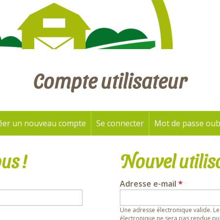
Compte utilisateur
éer un nouveau compte
Se connecter
(onglet actif)
Mot de passe oub
us !
Nouvel utilis
Adresse e-mail
*
Une adresse électronique valide. Le
électronique ne sera pas rendue pub