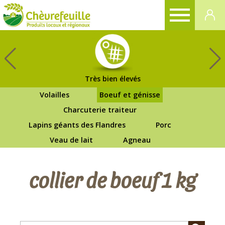
CHÈVREFEUILLE
Très bien élevés
Volailles
Boeuf et génisse
Charcuterie traiteur
Lapins géants des Flandres
Porc
Veau de lait
Agneau
collier de boeuf 1 kg