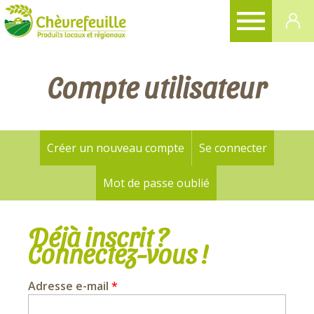
CHÈVREFEUILLE
Compte utilisateur
Créer un nouveau compte
Se connecter
(onglet a
Onglets
principaux
Mot de passe oublié
Déjà inscrit ?
Connectez-vous !
Adresse e-mail
*