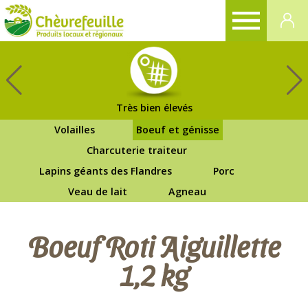
CHÈVREFEUILLE
Très bien élevés
Volailles
Boeuf et génisse
Charcuterie traiteur
Lapins géants des Flandres
Porc
Veau de lait
Agneau
Boeuf Roti Aiguillette
1,2 kg