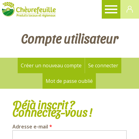
CHÈVREFEUILLE
Compte utilisateur
Créer un nouveau compte
Se connecter
(onglet a
Onglets
principaux
Mot de passe oublié
Déjà inscrit ?
Connectez-vous !
Adresse e-mail
*