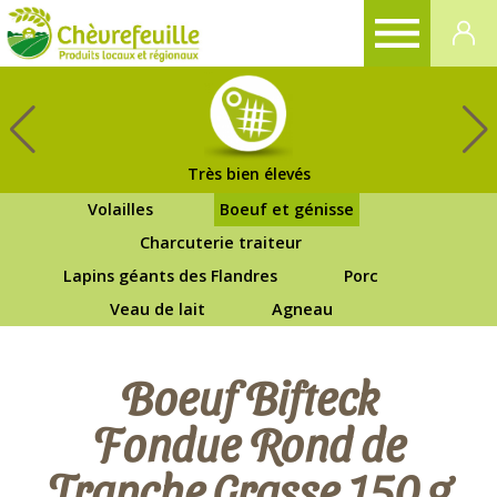
CHÈVREFEUILLE
Très bien élevés
Volailles
Boeuf et génisse
Charcuterie traiteur
Lapins géants des Flandres
Porc
Veau de lait
Agneau
Boeuf Bifteck
Fondue Rond de
Tranche Grasse 150 g