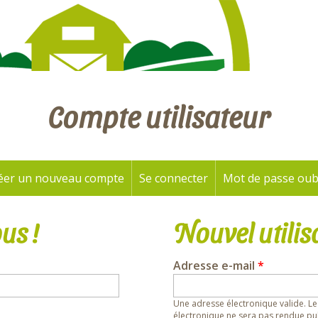
Compte utilisateur
éer un nouveau compte
Se connecter
(onglet actif)
Mot de passe oub
us !
Nouvel utilis
Adresse e-mail
*
Une adresse électronique valide. Le
électronique ne sera pas rendue pub