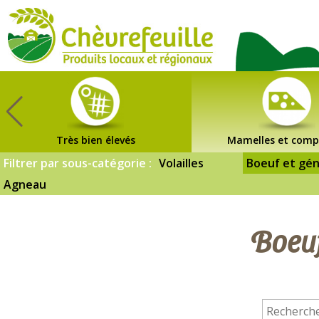
CHÈVREFEUILLE
Très bien élevés
Mamelles et comp
Filtrer par sous-catégorie :
Volailles
Boeuf et gén
Agneau
Boeuf