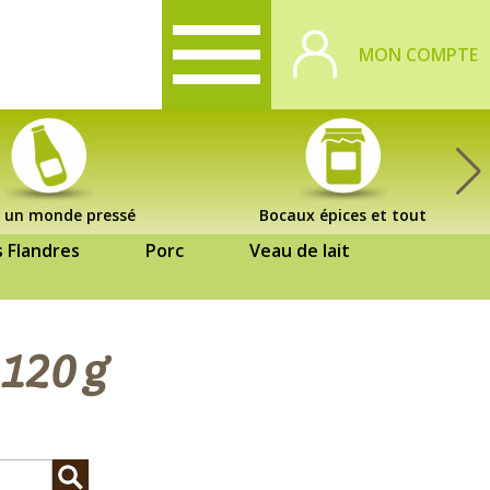
MON COMPTE
 un monde pressé
Bocaux épices et tout
s Flandres
Porc
Veau de lait
 120 g