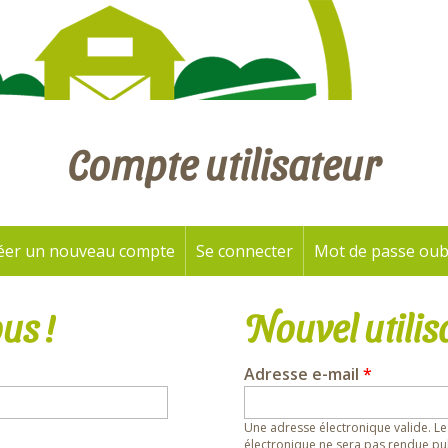
Compte utilisateur
éer un nouveau compte
Se connecter
(onglet actif)
Mot de passe oub
us !
Nouvel utilis
Adresse e-mail
*
Une adresse électronique valide. Le
électronique ne sera pas rendue pub