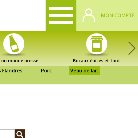
MON COMPTE
 un monde pressé
Bocaux épices et tout
s Flandres
Porc
Veau de lait