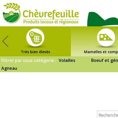
CHÈVREFEUILLE
Très bien élevés
Mamelles et comp
Filtrer par sous-catégorie :
Volailles
Boeuf et gén
Agneau