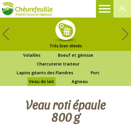
CHÈVREFEUILLE
Très bien élevés
Volailles
Boeuf et génisse
Charcuterie traiteur
Lapins géants des Flandres
Porc
Veau de lait
Agneau
Veau roti épaule
800 g