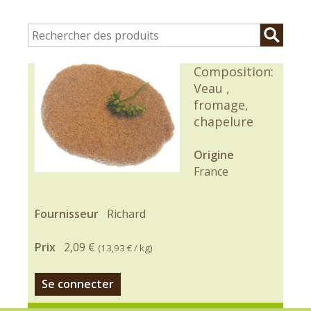
Composition:
Veau ,
fromage,
chapelure
Origine
France
Fournisseur
Richard
Prix
2,09 €
(
13,93 €
/ kg)
Se connecter