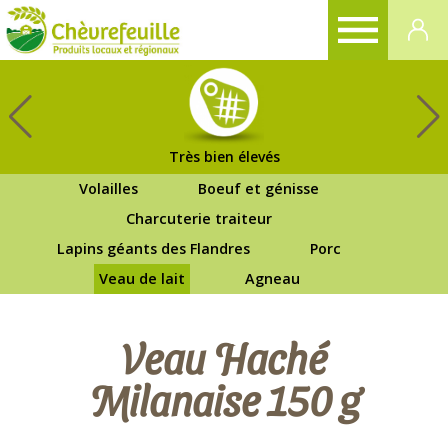
CHÈVREFEUILLE
Très bien élevés
Volailles
Boeuf et génisse
Charcuterie traiteur
Lapins géants des Flandres
Porc
Veau de lait
Agneau
Veau Haché
Milanaise 150 g