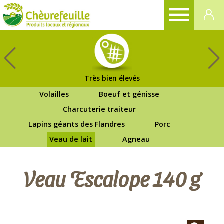
CHÈVREFEUILLE
Très bien élevés
Volailles
Boeuf et génisse
Charcuterie traiteur
Lapins géants des Flandres
Porc
Veau de lait
Agneau
Veau Escalope 140 g