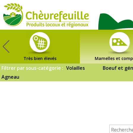
CHÈVREFEUILLE
Très bien élevés
Mamelles et comp
Filtrer par sous-catégorie :
Volailles
Boeuf et gén
Agneau