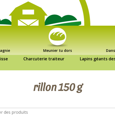
agnie
Meunier tu dors
Dans
isse
Charcuterie traiteur
Lapins géants de
rillon 150 g