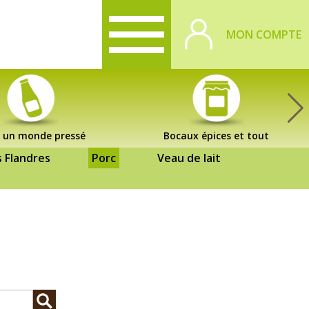
MON COMPTE
 un monde pressé
Bocaux épices et tout
s Flandres
Porc
Veau de lait