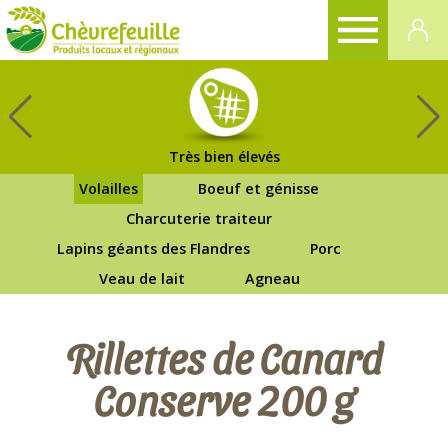
CHÈVREFEUILLE
Très bien élevés
Volailles
Boeuf et génisse
Charcuterie traiteur
Lapins géants des Flandres
Porc
Veau de lait
Agneau
Rillettes de Canard
Conserve 200 g