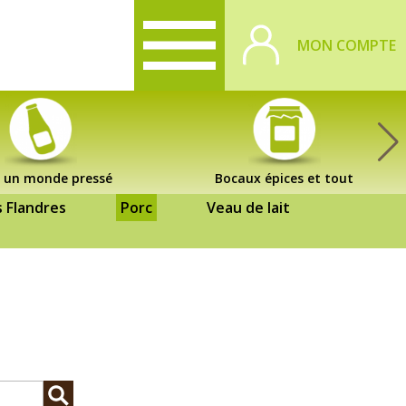
MON COMPTE
 un monde pressé
Bocaux épices et tout
s Flandres
Porc
Veau de lait