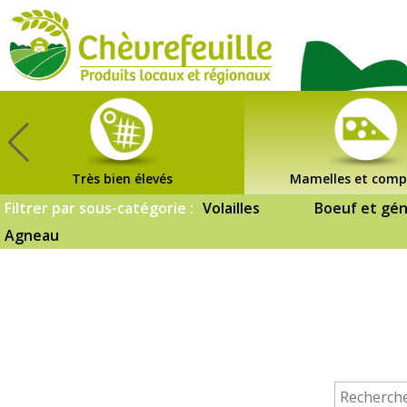
CHÈVREFEUILLE
Très bien élevés
Mamelles et comp
Filtrer par sous-catégorie :
Volailles
Boeuf et gén
Agneau