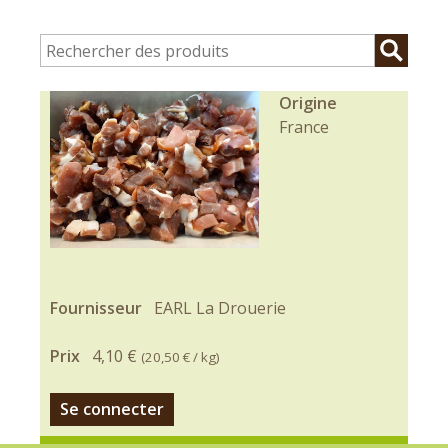
Origine
France
Fournisseur
EARL La Drouerie
Prix
4,10 €
(
20,50 €
/ kg)
Se connecter