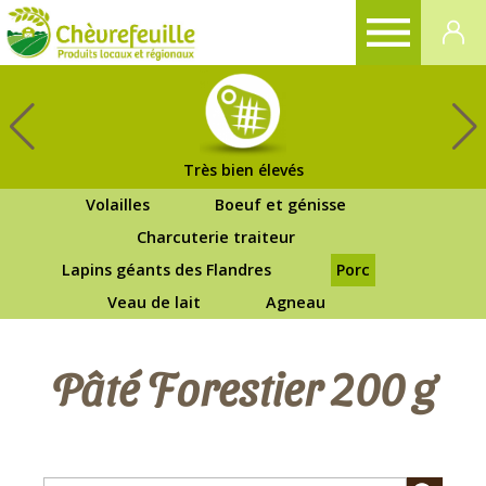
CHÈVREFEUILLE
Très bien élevés
Volailles
Boeuf et génisse
Charcuterie traiteur
Lapins géants des Flandres
Porc
Veau de lait
Agneau
Pâté Forestier 200 g