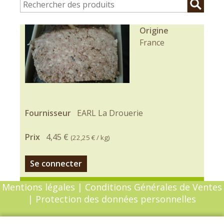
Origine
France
Fournisseur
EARL La Drouerie
Prix
4,45 €
(
22,25 €
/ kg)
Se connecter
Mentions légales
|
Conditions Générales de Ventes
|
Protection des données personnelles
© Copyright 2026 - Chèvrefeuille - Tous droits