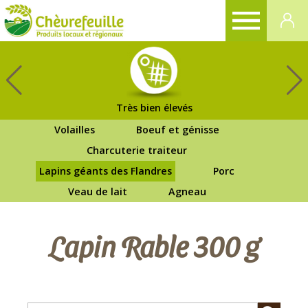
CHÈVREFEUILLE
Très bien élevés
Volailles
Boeuf et génisse
Charcuterie traiteur
Lapins géants des Flandres
Porc
Veau de lait
Agneau
Lapin Rable 300 g