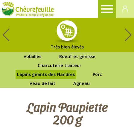
CHÈVREFEUILLE
Très bien élevés
Volailles
Boeuf et génisse
Charcuterie traiteur
Lapins géants des Flandres
Porc
Veau de lait
Agneau
Lapin Paupiette
200 g