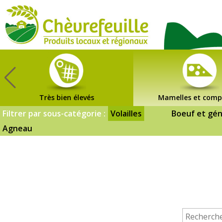
CHÈVREFEUILLE
Très bien élevés
Mamelles et comp
Filtrer par sous-catégorie :
Volailles
Boeuf et gén
Agneau