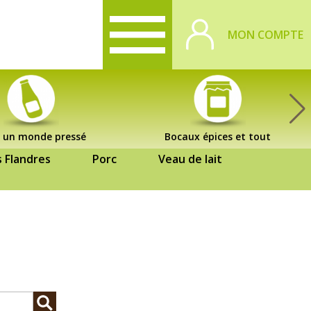
MON COMPTE
 un monde pressé
Bocaux épices et tout
s Flandres
Porc
Veau de lait