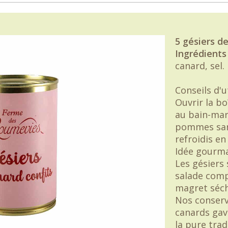
5 gésiers d
Ingrédients
canard, sel.
Conseils d'ut
Ouvrir la bo
au bain-mari
pommes sarl
refroidis en
Idée gourma
Les gésiers
salade comp
magret séché
Nos conserv
canards gavé
la pure trad