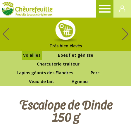
CHÈVREFEUILLE
Très bien élevés
Volailles
Boeuf et génisse
Charcuterie traiteur
Lapins géants des Flandres
Porc
Veau de lait
Agneau
Escalope de Dinde
150 g