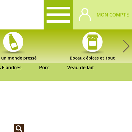
MON COMPTE
 un monde pressé
Bocaux épices et tout
s Flandres
Porc
Veau de lait