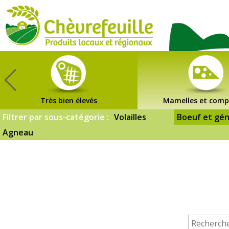
CHÈVREFEUILLE
Très bien élevés
Mamelles et comp
Filtrer par sous-catégorie :
Volailles
Boeuf et gén
Agneau