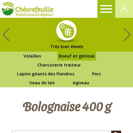
CHÈVREFEUILLE
Très bien élevés
Volailles
Boeuf et génisse
Charcuterie traiteur
Lapins géants des Flandres
Porc
Veau de lait
Agneau
Bolognaise 400 g