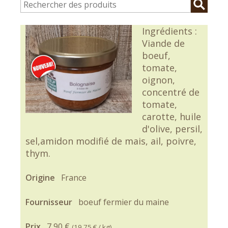
Ingrédients :
Viande de
boeuf,
tomate,
oignon,
concentré de
tomate,
carotte, huile
d'olive, persil,
sel,amidon modifié de mais, ail, poivre,
thym.
Origine
France
Fournisseur
boeuf fermier du maine
Prix
7,90 €
(
19,75 €
/ kg)