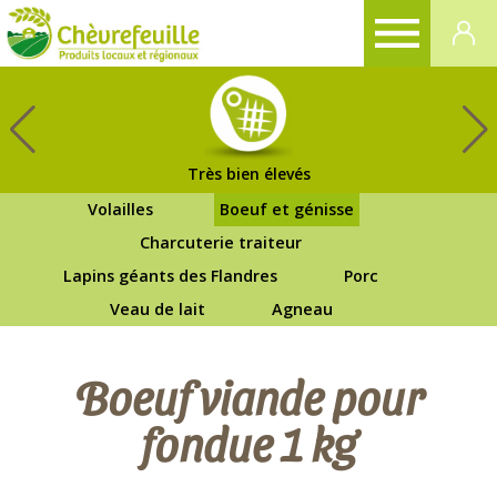
CHÈVREFEUILLE
Très bien élevés
Volailles
Boeuf et génisse
Charcuterie traiteur
Lapins géants des Flandres
Porc
Veau de lait
Agneau
Boeuf viande pour
fondue 1 kg