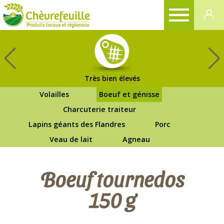
CHÈVREFEUILLE
Très bien élevés
Volailles
Boeuf et génisse
Charcuterie traiteur
Lapins géants des Flandres
Porc
Veau de lait
Agneau
Boeuf tournedos
150 g