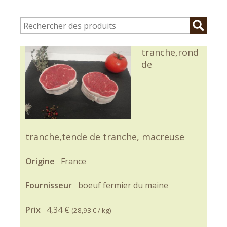
tranche,rond
de
tranche,tende de tranche, macreuse
Origine
France
Fournisseur
boeuf fermier du maine
Prix
4,34 €
(
28,93 €
/ kg)