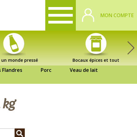
MON COMPTE
 un monde pressé
Bocaux épices et tout
s Flandres
Porc
Veau de lait
 kg