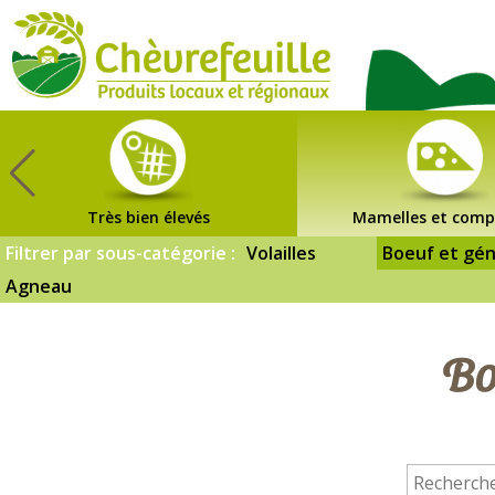
CHÈVREFEUILLE
Très bien élevés
Mamelles et comp
Filtrer par sous-catégorie :
Volailles
Boeuf et gén
Agneau
Bo