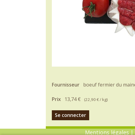
Fournisseur
boeuf fermier du main
Prix
13,74 €
(
22,90 €
/ kg)
Se connecter
Mentions légales
|