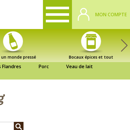
MON COMPTE
 un monde pressé
Bocaux épices et tout
s Flandres
Porc
Veau de lait
g