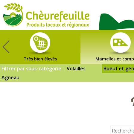
CHÈVREFEUILLE
Très bien élevés
Mamelles et comp
Filtrer par sous-catégorie :
Volailles
Boeuf et gén
Agneau