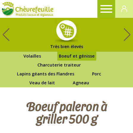
CHÈVREFEUILLE
Très bien élevés
Volailles
Boeuf et génisse
Charcuterie traiteur
Lapins géants des Flandres
Porc
Veau de lait
Agneau
Boeuf paleron à
griller 500 g