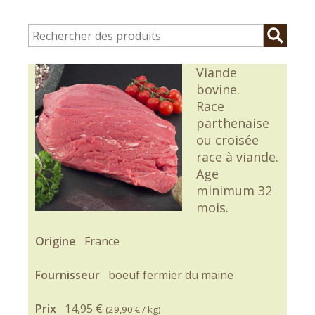
Viande
bovine.
Race
parthenaise
ou croisée
race à viande.
Age
minimum 32
mois.
Origine
France
Fournisseur
boeuf fermier du maine
Prix
14,95 €
(
29,90 €
/ kg)