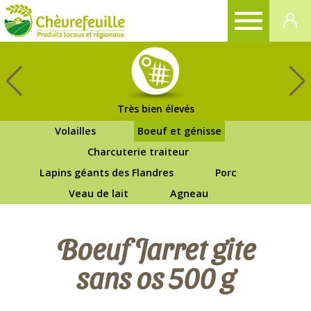
CHÈVREFEUILLE
Très bien élevés
Volailles
Boeuf et génisse
Charcuterie traiteur
Lapins géants des Flandres
Porc
Veau de lait
Agneau
Boeuf Jarret gite
sans os 500 g