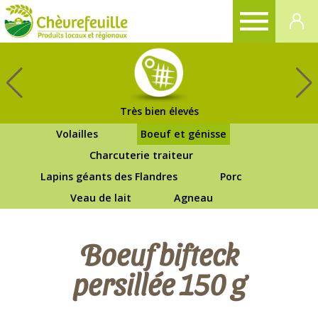
CHÈVREFEUILLE
Très bien élevés
Volailles
Boeuf et génisse
Charcuterie traiteur
Lapins géants des Flandres
Porc
Veau de lait
Agneau
Boeuf bifteck
persillée 150 g