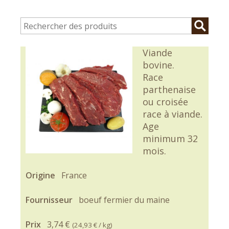
Viande
bovine.
Race
parthenaise
ou croisée
race à viande.
Age
minimum 32
mois.
Origine
France
Fournisseur
boeuf fermier du maine
Prix
3,74 €
(
24,93 €
/ kg)