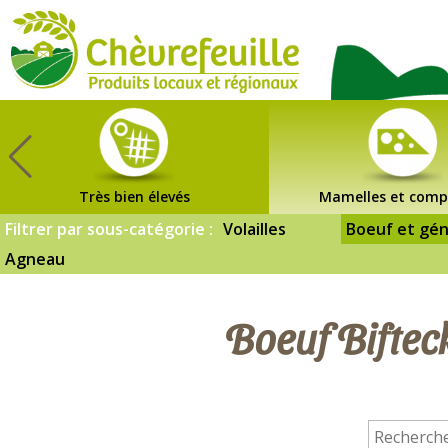
CHÈVREFEUILLE
Très bien élevés
Mamelles et comp
Filtrer par sous-catégorie :
Volailles
Boeuf et gén
Agneau
Boeuf Biftec