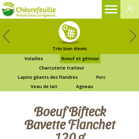
CHÈVREFEUILLE
Très bien élevés
Volailles
Boeuf et génisse
Charcuterie traiteur
Lapins géants des Flandres
Porc
Veau de lait
Agneau
Boeuf Bifteck
Bavette Flanchet
120 g