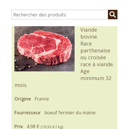
Viande
bovine.
Race
parthenaise
ou croisée
race à viande.
Age
minimum 32
mois.
Origine
France
Fournisseur
boeuf fermier du maine
Prix
4,98 €
(
19,92 €
/ kg)