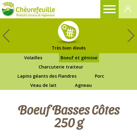
CHÈVREFEUILLE
Très bien élevés
Volailles
Boeuf et génisse
Charcuterie traiteur
Lapins géants des Flandres
Porc
Veau de lait
Agneau
Boeuf Basses Côtes
250 g