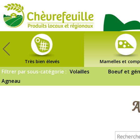
CHÈVREFEUILLE
Très bien élevés
Mamelles et comp
Filtrer par sous-catégorie :
Volailles
Boeuf et gén
Agneau
A