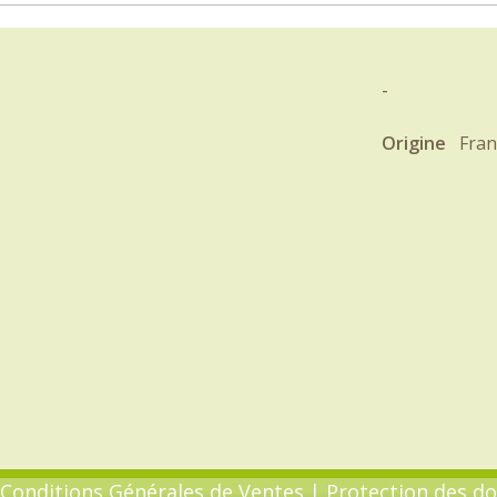
-
Origine
Fran
Conditions Générales de Ventes
|
Protection des d