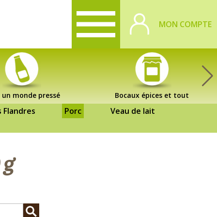
MON COMPTE
 un monde pressé
Bocaux épices et tout
s Flandres
Porc
Veau de lait
 g