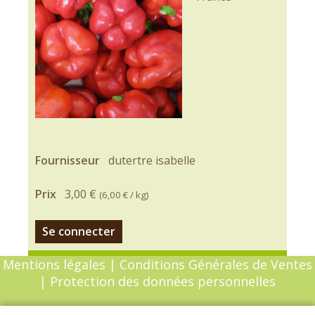
Fournisseur
dutertre isabelle
Prix
3,00 €
(
6,00 €
/ kg)
Se connecter
Mentions légales
|
Conditions Générales de Ventes
|
Protection des données personnelles
© Copyright 2026 - Chèvrefeuille - Tous droits