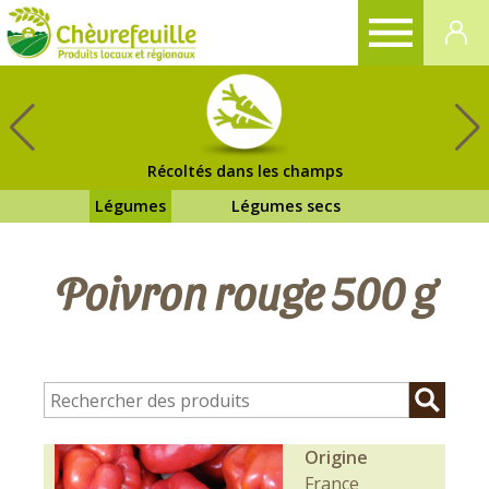
CHÈVREFEUILLE
Récoltés dans les champs
Légumes
Légumes secs
Poivron rouge 500 g
Origine
France