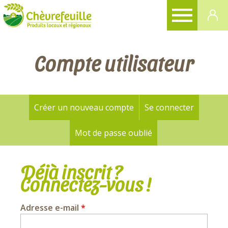
CHÈVREFEUILLE
Compte utilisateur
Créer un nouveau compte
Se connecter
(onglet a
Onglets
principaux
Mot de passe oublié
Déjà inscrit ?
Connectez-vous !
Adresse e-mail
*