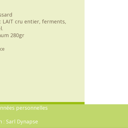
ssard
: LAIT cru entier, ferments,
l.
mum 280gr
ce
onnées personnelles
n :
Sarl Dynapse