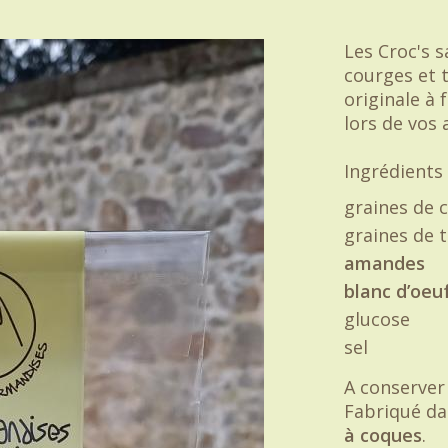
Les Croc's s
courges et t
originale à 
lors de vos a
Ingrédients 
graines de 
graines de 
amandes
blanc d’oeu
glucose
sel
A conserver 
Fabriqué dan
à coques
.