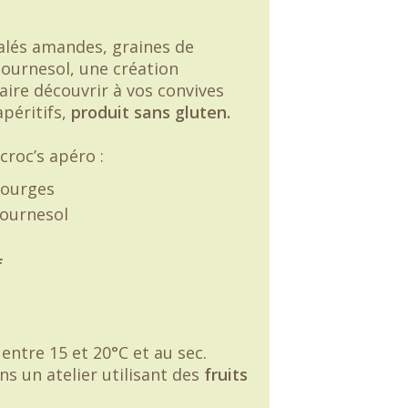
alés amandes, graines de
ournesol, une création
faire découvrir à vos convives
péritifs,
produit sans gluten.
croc’s apéro :
courges
tournesol
f
entre 15 et 20°C et au sec.
s un atelier utilisant des
fruits