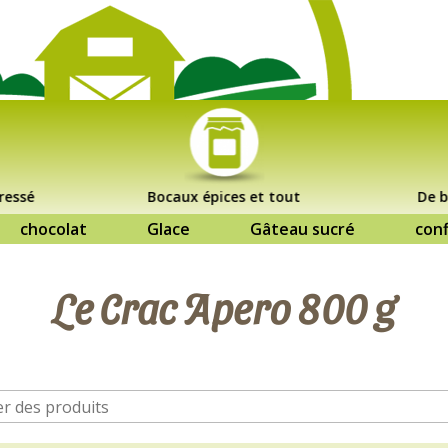
ressé
Bocaux épices et tout
De b
chocolat
Glace
Gâteau sucré
conf
Le Crac Apero 800 g