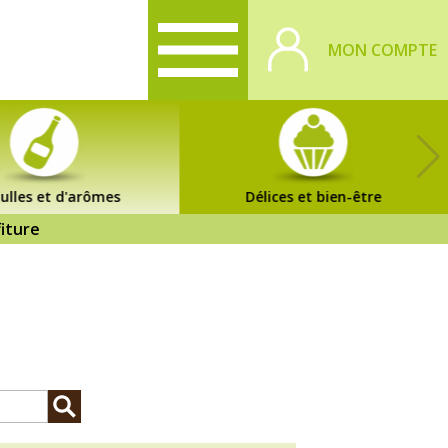
MON COMPTE
ulles et d'arômes
Délices et bien-être
iture