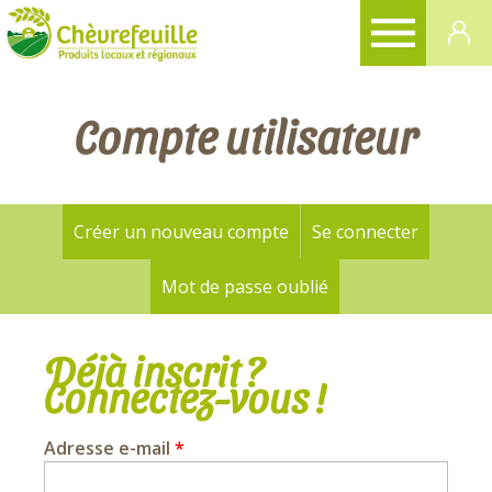
CHÈVREFEUILLE
Compte utilisateur
Créer un nouveau compte
Se connecter
(onglet a
Onglets
principaux
Mot de passe oublié
Déjà inscrit ?
Connectez-vous !
Adresse e-mail
*