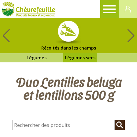
CHÈVREFEUILLE
Récoltés dans les champs
Légumes
Légumes secs
Duo Lentilles beluga
et lentillons 500 g