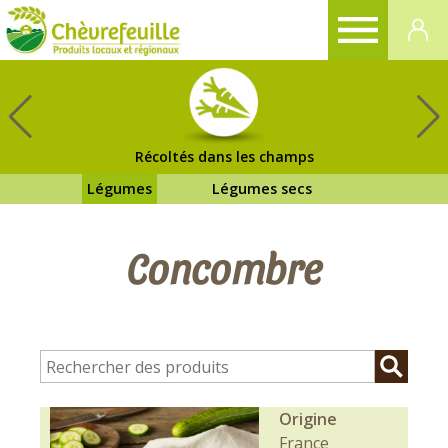
CHÈVREFEUILLE
Récoltés dans les champs
Légumes
Légumes secs
Concombre
Origine
France