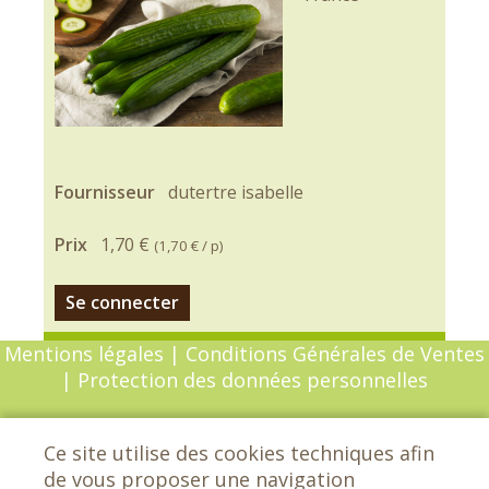
Fournisseur
dutertre isabelle
Prix
1,70 €
(
1,70 €
/ p)
Se connecter
Mentions légales
|
Conditions Générales de Ventes
|
Protection des données personnelles
© Copyright 2026 - Chèvrefeuille - Tous droits
Ce site utilise des cookies techniques afin
réservés - Conception :
Sarl Dynapse
de vous proposer une navigation