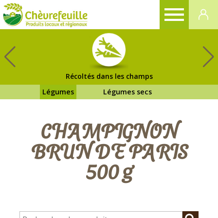
CHÈVREFEUILLE
Récoltés dans les champs
Légumes
Légumes secs
CHAMPIGNON
BRUN DE PARIS
500 g