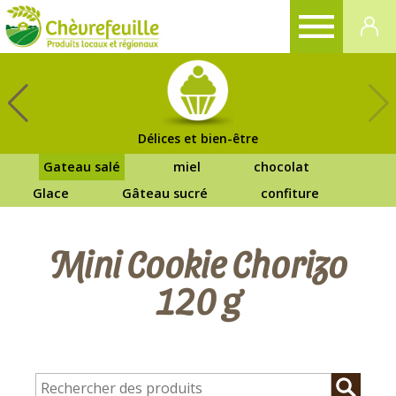
CHÈVREFEUILLE
Délices et bien-être
Gateau salé
miel
chocolat
Glace
Gâteau sucré
confiture
Mini Cookie Chorizo
120 g