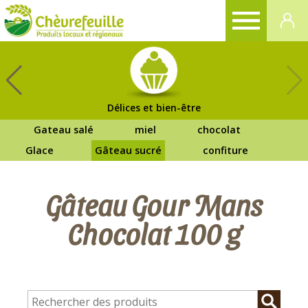
CHÈVREFEUILLE
Délices et bien-être
Gateau salé
miel
chocolat
Glace
Gâteau sucré
confiture
Gâteau Gour Mans
Chocolat 100 g