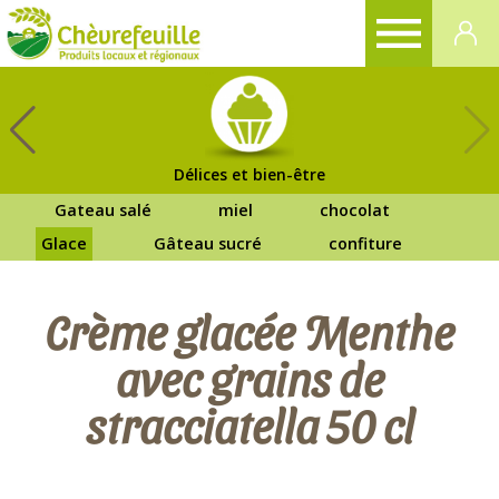
CHÈVREFEUILLE
Délices et bien-être
Gateau salé
miel
chocolat
Glace
Gâteau sucré
confiture
Crème glacée Menthe
avec grains de
stracciatella 50 cl