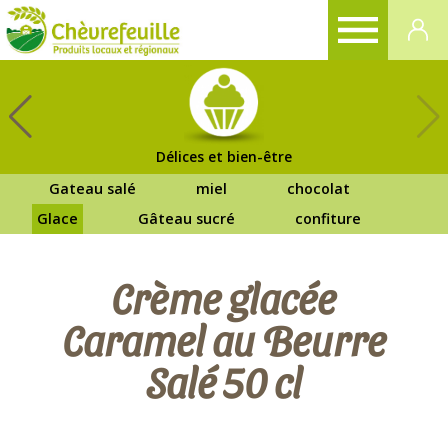
CHÈVREFEUILLE
Délices et bien-être
Gateau salé
miel
chocolat
Glace
Gâteau sucré
confiture
Crème glacée
Caramel au Beurre
Salé 50 cl