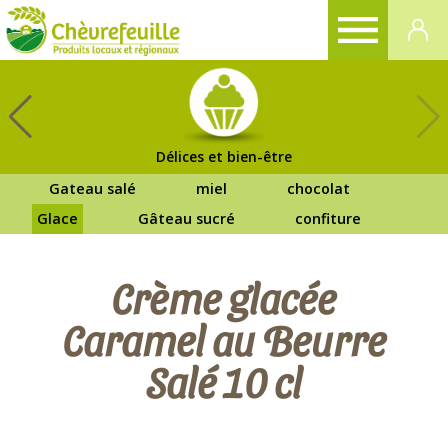
CHÈVREFEUILLE
Délices et bien-être
Gateau salé
miel
chocolat
Glace
Gâteau sucré
confiture
Crème glacée
Caramel au Beurre
Salé 10 cl