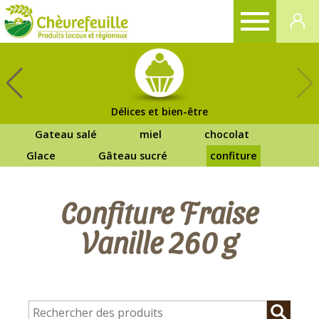
CHÈVREFEUILLE
Délices et bien-être
Gateau salé
miel
chocolat
Glace
Gâteau sucré
confiture
Confiture Fraise
Vanille 260 g