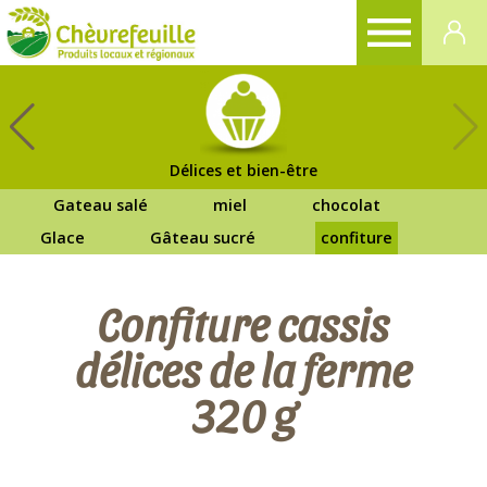
CHÈVREFEUILLE
Délices et bien-être
Gateau salé
miel
chocolat
Glace
Gâteau sucré
confiture
Confiture cassis
délices de la ferme
320 g